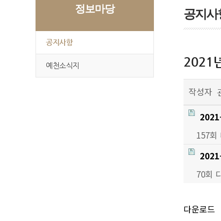
정보마당
공지사
공지사항
202
예천소식지
작성자
202
157회
2021
70회
다운로드