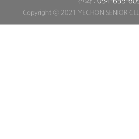
전화 :
054-655-60
Copyright ⓒ 2021 YECHON SENIOR CLUB. 