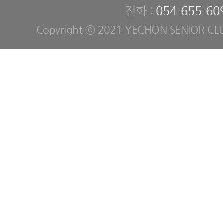
전화 :
054-655-60
Copyright ⓒ 2021 YECHON SENIOR CLUB. 