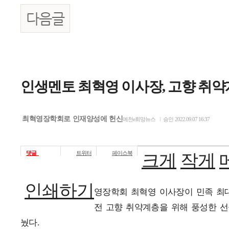
다음글
본문
인생멘토 최혁영 이사장, 고향 취
최혁영장학회로 인재양성에 헌신
예천e희망뉴스
l
승인
2022.09.07 16:37
댓글
0
트위터
페이스북
크게
작게
인쇄하기
영장학회 최혁영 이사장이 민족 최
전 고향 취약계층을 위해 풍성한 선
눴다.