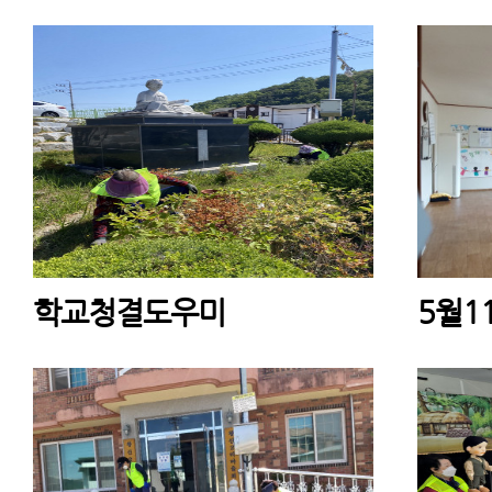
학교청결도우미
5월1