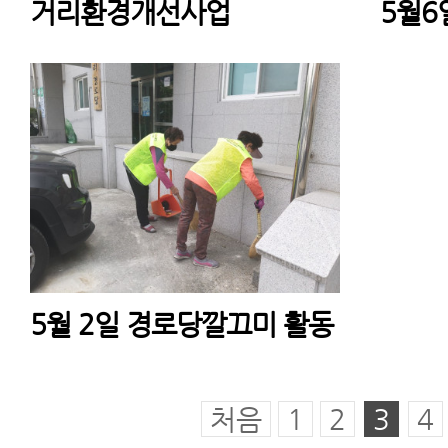
거리환경개선사업
5월6
5월 2일 경로당깔끄미 활동
처음
1
2
3
4