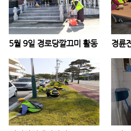
5월 9일 경로당깔끄미 활동
경륜