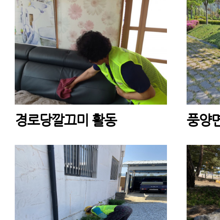
경로당깔끄미 활동
풍양